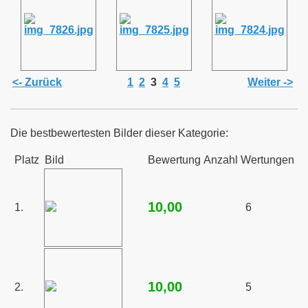
<- Zurück
1
2
3
4
5
Weiter ->
ger
d zur JHV 2025
Die bestbewertesten Bilder dieser Kategorie:
ern zur JHV 2025
Platz
Bild
Bewertung
Anzahl Wertungen
aße"
10,00
1.
6
tze
10,00
2.
5